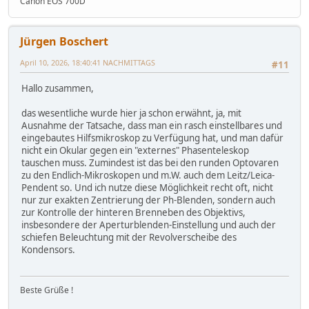
Canon EOS 700D
Jürgen Boschert
April 10, 2026, 18:40:41 NACHMITTAGS
#11
Hallo zusammen,
das wesentliche wurde hier ja schon erwähnt, ja, mit
Ausnahme der Tatsache, dass man ein rasch einstellbares und
eingebautes Hilfsmikroskop zu Verfügung hat, und man dafür
nicht ein Okular gegen ein "externes" Phasenteleskop
tauschen muss. Zumindest ist das bei den runden Optovaren
zu den Endlich-Mikroskopen und m.W. auch dem Leitz/Leica-
Pendent so. Und ich nutze diese Möglichkeit recht oft, nicht
nur zur exakten Zentrierung der Ph-Blenden, sondern auch
zur Kontrolle der hinteren Brenneben des Objektivs,
insbesondere der Aperturblenden-Einstellung und auch der
schiefen Beleuchtung mit der Revolverscheibe des
Kondensors.
Beste Grüße !