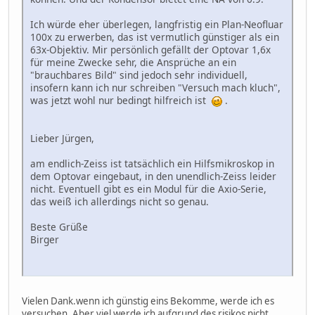
Ich würde eher überlegen, langfristig ein Plan-Neofluar
100x zu erwerben, das ist vermutlich günstiger als ein
63x-Objektiv. Mir persönlich gefällt der Optovar 1,6x
für meine Zwecke sehr, die Ansprüche an ein
"brauchbares Bild" sind jedoch sehr individuell,
insofern kann ich nur schreiben "Versuch mach kluch",
was jetzt wohl nur bedingt hilfreich ist
.
Lieber Jürgen,
am endlich-Zeiss ist tatsächlich ein Hilfsmikroskop in
dem Optovar eingebaut, in den unendlich-Zeiss leider
nicht. Eventuell gibt es ein Modul für die Axio-Serie,
das weiß ich allerdings nicht so genau.
Beste Grüße
Birger
Vielen Dank.wenn ich günstig eins Bekomme, werde ich es
versuchen. Aber viel werde ich aufgrund des risikos nicht