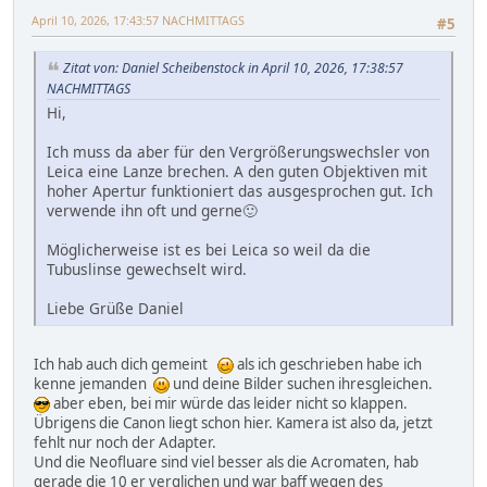
April 10, 2026, 17:43:57 NACHMITTAGS
#5
Zitat von: Daniel Scheibenstock in April 10, 2026, 17:38:57
NACHMITTAGS
Hi,
Ich muss da aber für den Vergrößerungswechsler von
Leica eine Lanze brechen. A den guten Objektiven mit
hoher Apertur funktioniert das ausgesprochen gut. Ich
verwende ihn oft und gerne🙂
Möglicherweise ist es bei Leica so weil da die
Tubuslinse gewechselt wird.
Liebe Grüße Daniel
Ich hab auch dich gemeint
als ich geschrieben habe ich
kenne jemanden
und deine Bilder suchen ihresgleichen.
aber eben, bei mir würde das leider nicht so klappen.
Übrigens die Canon liegt schon hier. Kamera ist also da, jetzt
fehlt nur noch der Adapter.
Und die Neofluare sind viel besser als die Acromaten, hab
gerade die 10 er verglichen und war baff wegen des