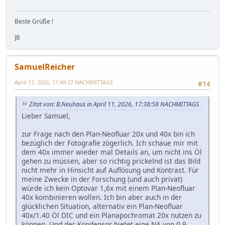
Beste Grüße !
JB
SamuelReicher
April 11, 2026, 17:49:27 NACHMITTAGS
#14
Zitat von: B.Neuhaus in April 11, 2026, 17:38:58 NACHMITTAGS
Lieber Samuel,
zur Frage nach den Plan-Neofluar 20x und 40x bin ich
bezüglich der Fotografie zögerlich. Ich schaue mir mit
dem 40x immer wieder mal Details an, um nicht ins Öl
gehen zu müssen, aber so richtig prickelnd ist das Bild
nicht mehr in Hinsicht auf Auflösung und Kontrast. Für
meine Zwecke in der Forschung (und auch privat)
würde ich kein Optovar 1,6x mit einem Plan-Neofluar
40x kombinieren wollen. Ich bin aber auch in der
glücklichen Situation, alternativ ein Plan-Neofluar
40x/1.40 Öl DIC und ein Planapochromat 20x nutzen zu
können. Und der Kondensor bietet eine NA von 0.9.