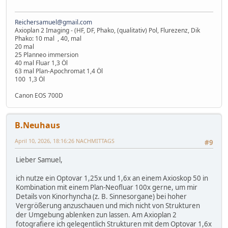
Reichersamuel@gmail.com
Axioplan 2 Imaging - (HF, DF, Phako, (qualitativ) Pol, Flurezenz, Dik
Phako: 10 mal , 40, mal
20 mal
25 Planneo immersion
40 mal Fluar 1,3 Öl
63 mal Plan-Apochromat 1,4 Öl
100 1,3 Öl
Canon EOS 700D
B.Neuhaus
April 10, 2026, 18:16:26 NACHMITTAGS
#9
Lieber Samuel,
ich nutze ein Optovar 1,25x und 1,6x an einem Axioskop 50 in
Kombination mit einem Plan-Neofluar 100x gerne, um mir
Details von Kinorhyncha (z. B. Sinnesorgane) bei hoher
Vergrößerung anzuschauen und mich nicht von Strukturen
der Umgebung ablenken zun lassen. Am Axioplan 2
fotografiere ich gelegentlich Strukturen mit dem Optovar 1,6x