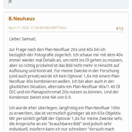
JB
B.Neuhaus
April 11, 2026, 17:38:58 NACHMITTAGS
#12
Lieber Samuel,
zur Frage nach den Plan-Neofluar 20x und 40x bin ich
bezüglich der Fotografie zögerlich. Ich schaue mir mit dem 40x
immer wieder mal Details an, um nicht ins Öl gehen zu müssen,
aber so richtig prickelnd ist das Bild nicht mehr in Hinsicht auf
Auflösung und Kontrast. Für meine Zwecke in der Forschung
(und auch privat) würde ich kein Optovar 1,6x mit einem Plan-
Neofluar 40x kombinieren wollen. Ich bin aber auch in der
glücklichen Situation, alternativ ein Plan-Neofluar 40x/1.40 Öl
DIC und ein Planapochromat 20x nutzen zu können. Und der
Kondensor bietet eine NA von 0.9.
Ich würde eher überlegen, langfristig ein Plan-Neofluar 100x
zu erwerben, das ist vermutlich günstiger als ein 63x-Objektiv.
Mir persönlich gefällt der Optovar 1,6x für meine Zwecke sehr,
die Ansprüche an ein "brauchbares Bild" sind jedoch sehr
individuell, insofern kann ich nur schreiben "Versuch mach