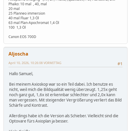
Phako: 10 mal , 40, mal
20 mal
25 Planneo immersion
40 mal Fluar 1,3 Öl
63 mal Plan-Apochromat 1,4 Öl
100 1,3 Öl
Canon EOS 700D
Aljoscha
April 10, 2026, 10:26:08 VORMITTAG
#1
Hallo Samuel,
Bei meinem Axioskop war so ein Teil dabei. Ich benutze es
nicht, weil mich die Bildqualität wenig überzeugt. 1,25x geht
noch ganz gut, 1,6x ist erkennbar schlechter und 2,0x kann
man vergessen. Mit steigender Vergrößerung verliert das Bild
Schärfe und Kontrast.
Allerdings habe ich die Version als Schieber. Vielleicht sind die
Optovare fürs Axioplan ja besser.