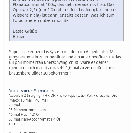
Planapochromat 100x; das geht gerade noch so. Das
Optovar 2,5x (ein 2,0x gibt es für das Axioplan meines
Wissens nicht) ist dann jenseits dessen, was ich zum
Fotografieren nutzen möchte.
Beste Grüße
Birger
Super, sie kennen das System mit dem ich Arbeite also. Mir
ginge es um ein 20 er neofluar und ein 40 er neofluar. Da das
63 ph3 momentan unerschwinglich ist. Wäre es deiner
meinung nach machbar das 40 1,6 mal zu vergrößern und
brauchbare Bilder zu bekommen?
Reichersamuel@gmail.com
Axioplan 2 Imaging - (HF, DF, Phako, (qualitativ) Pol, Flurezenz, Dik
Phako: 10 mal , 40, mal
20 mal
25 Planneo immersion
40 mal Fluar 1,3 Öl
63 mal Plan-Apochromat 1,4 Öl
100 1,3 Öl