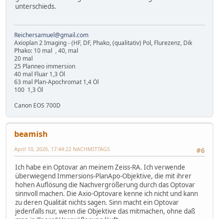
unterschieds.
Reichersamuel@gmail.com
Axioplan 2 Imaging - (HF, DF, Phako, (qualitativ) Pol, Flurezenz, Dik
Phako: 10 mal , 40, mal
20 mal
25 Planneo immersion
40 mal Fluar 1,3 Öl
63 mal Plan-Apochromat 1,4 Öl
100 1,3 Öl
Canon EOS 700D
beamish
April 10, 2026, 17:44:22 NACHMITTAGS
#6
Ich habe ein Optovar an meinem Zeiss-RA. Ich verwende
überwiegend Immersions-PlanApo-Objektive, die mit ihrer
hohen Auflösung die Nachvergrößerung durch das Optovar
sinnvoll machen. Die Axio-Optovare kenne ich nicht und kann
zu deren Qualität nichts sagen. Sinn macht ein Optovar
jedenfalls nur, wenn die Objektive das mitmachen, ohne daß