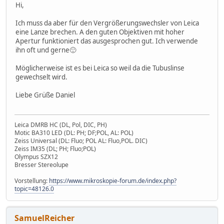
Hi,
Ich muss da aber für den Vergrößerungswechsler von Leica
eine Lanze brechen. A den guten Objektiven mit hoher
Apertur funktioniert das ausgesprochen gut. Ich verwende
ihn oft und gerne🙂
Möglicherweise ist es bei Leica so weil da die Tubuslinse
gewechselt wird.
Liebe Grüße Daniel
Leica DMRB HC (DL, Pol, DIC, PH)
Motic BA310 LED (DL: PH; DF;POL, AL: POL)
Zeiss Universal (DL: Fluo; POL AL: Fluo,POL. DIC)
Zeiss IM35 (DL; PH; Fluo;POL)
Olympus SZX12
Bresser Stereolupe
Vorstellung:
https://www.mikroskopie-forum.de/index.php?
topic=48126.0
SamuelReicher