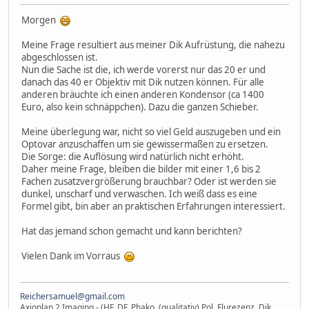
Morgen
Meine Frage resultiert aus meiner Dik Aufrüstung, die nahezu
abgeschlossen ist.
Nun die Sache ist die, ich werde vorerst nur das 20 er und
danach das 40 er Objektiv mit Dik nutzen können. Für alle
anderen bräuchte ich einen anderen Kondensor (ca 1400
Euro, also kein schnäppchen). Dazu die ganzen Schieber.
Meine überlegung war, nicht so viel Geld auszugeben und ein
Optovar anzuschaffen um sie gewissermaßen zu ersetzen.
Die Sorge: die Auflösung wird natürlich nicht erhöht.
Daher meine Frage, bleiben die bilder mit einer 1,6 bis 2
Fachen zusatzvergrößerung brauchbar? Oder ist werden sie
dunkel, unscharf und verwaschen. Ich weiß dass es eine
Formel gibt, bin aber an praktischen Erfahrungen interessiert.
Hat das jemand schon gemacht und kann berichten?
Vielen Dank im Vorraus
Reichersamuel@gmail.com
Axioplan 2 Imaging - (HF, DF, Phako, (qualitativ) Pol, Flurezenz, Dik