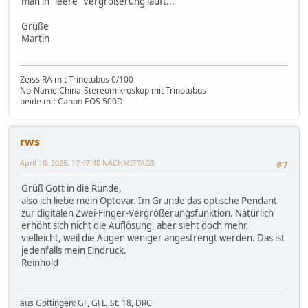
man in "leere" Vergrößerung läuft...
Grüße
Martin
Zeiss RA mit Trinotubus 0/100
No-Name China-Stereomikroskop mit Trinotubus
beide mit Canon EOS 500D
rws
April 10, 2026, 17:47:40 NACHMITTAGS
#7
Grüß Gott in die Runde,
also ich liebe mein Optovar. Im Grunde das optische Pendant
zur digitalen Zwei-Finger-Vergrößerungsfunktion. Natürlich
erhöht sich nicht die Auflösung, aber sieht doch mehr,
vielleicht, weil die Augen weniger angestrengt werden. Das ist
jedenfalls mein Eindruck.
Reinhold
aus Göttingen: GF, GFL, St. 18, DRC