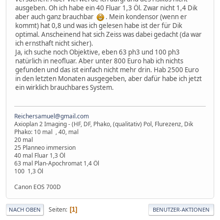
ausgeben. Oh ich habe ein 40 Fluar 1,3 Öl. Zwar nicht 1,4 Dik
aber auch ganz brauchbar
. Mein kondensor (wenn er
kommt) hat 0,8 und was ich gelesen habe ist der für Dik
optimal. Anscheinend hat sich Zeiss was dabei gedacht (da war
ich ernsthaft nicht sicher).
Ja, ich suche noch Objektive, eben 63 ph3 und 100 ph3
natürlich in neofluar. Aber unter 800 Euro hab ich nichts
gefunden und das ist einfach nicht mehr drin. Hab 2500 Euro
in den letzten Monaten ausgegeben, aber dafür habe ich jetzt
ein wirklich brauchbares System.
Reichersamuel@gmail.com
Axioplan 2 Imaging - (HF, DF, Phako, (qualitativ) Pol, Flurezenz, Dik
Phako: 10 mal , 40, mal
20 mal
25 Planneo immersion
40 mal Fluar 1,3 Öl
63 mal Plan-Apochromat 1,4 Öl
100 1,3 Öl
Canon EOS 700D
Seiten
1
NACH OBEN
BENUTZER-AKTIONEN