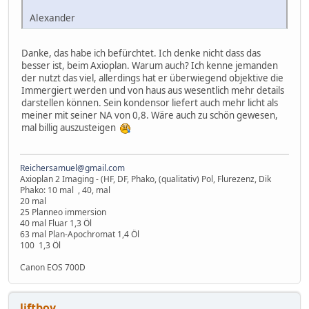
Alexander
Danke, das habe ich befürchtet. Ich denke nicht dass das
besser ist, beim Axioplan. Warum auch? Ich kenne jemanden
der nutzt das viel, allerdings hat er überwiegend objektive die
Immergiert werden und von haus aus wesentlich mehr details
darstellen können. Sein kondensor liefert auch mehr licht als
meiner mit seiner NA von 0,8. Wäre auch zu schön gewesen,
mal billig auszusteigen
Reichersamuel@gmail.com
Axioplan 2 Imaging - (HF, DF, Phako, (qualitativ) Pol, Flurezenz, Dik
Phako: 10 mal , 40, mal
20 mal
25 Planneo immersion
40 mal Fluar 1,3 Öl
63 mal Plan-Apochromat 1,4 Öl
100 1,3 Öl
Canon EOS 700D
liftboy