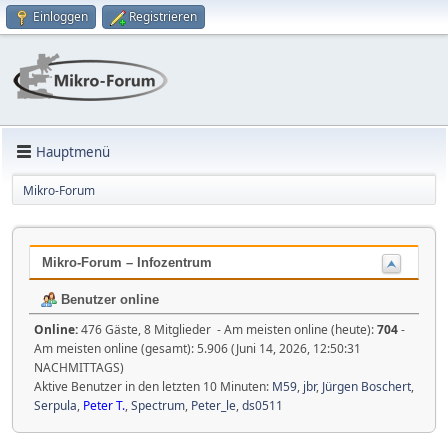
Einloggen
Registrieren
Hauptmenü
Mikro-Forum
Mikro-Forum – Infozentrum
Benutzer online
Online:
476 Gäste, 8 Mitglieder - Am meisten online (heute):
704
-
Am meisten online (gesamt): 5.906 (Juni 14, 2026, 12:50:31
NACHMITTAGS)
Aktive Benutzer in den letzten 10 Minuten:
M59
,
jbr
,
Jürgen Boschert
,
Serpula
,
Peter T.
,
Spectrum
,
Peter_le
,
ds0511