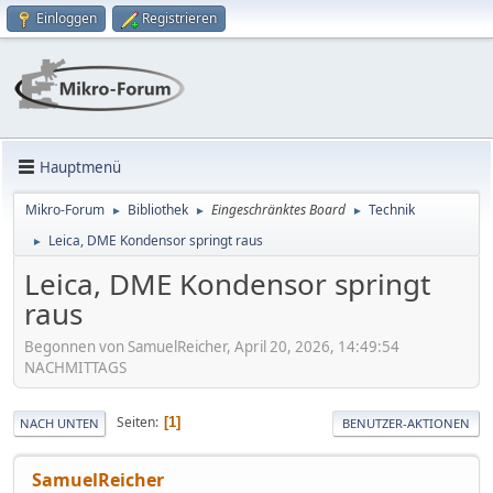
Einloggen
Registrieren
Hauptmenü
Mikro-Forum
Bibliothek
Eingeschränktes Board
Technik
►
►
►
Leica, DME Kondensor springt raus
►
Leica, DME Kondensor springt
raus
Begonnen von SamuelReicher, April 20, 2026, 14:49:54
NACHMITTAGS
Seiten
1
NACH UNTEN
BENUTZER-AKTIONEN
SamuelReicher