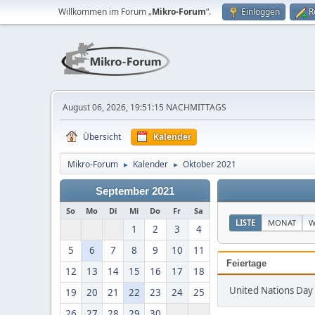
Willkommen im Forum „
Mikro-Forum
“.
Einloggen
R
August 06, 2026, 19:51:15 NACHMITTAGS
Übersicht
Kalender
Mikro-Forum
Kalender
Oktober 2021
►
►
September 2021
So
Mo
Di
Mi
Do
Fr
Sa
LISTE
MONAT
W
1
2
3
4
5
6
7
8
9
10
11
Feiertage
12
13
14
15
16
17
18
United Nations Day
19
20
21
22
23
24
25
26
27
28
29
30