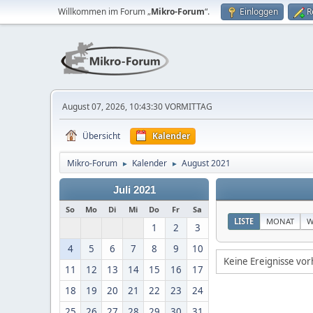
Willkommen im Forum „
Mikro-Forum
“.
Einloggen
R
August 07, 2026, 10:43:30 VORMITTAG
Übersicht
Kalender
Mikro-Forum
Kalender
August 2021
►
►
Juli 2021
So
Mo
Di
Mi
Do
Fr
Sa
LISTE
MONAT
W
1
2
3
4
5
6
7
8
9
10
Keine Ereignisse vo
11
12
13
14
15
16
17
18
19
20
21
22
23
24
25
26
27
28
29
30
31