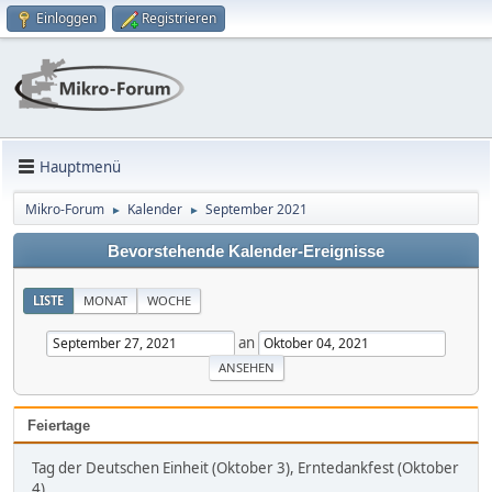
Einloggen
Registrieren
Hauptmenü
Mikro-Forum
Kalender
September 2021
►
►
Bevorstehende Kalender-Ereignisse
LISTE
MONAT
WOCHE
an
Feiertage
Tag der Deutschen Einheit (Oktober 3), Erntedankfest (Oktober
4)