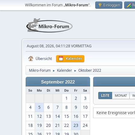
Willkommen im Forum „
Mikro-Forum
“.
Einloggen
R
August 08, 2026, 04:11:28 VORMITTAG
Übersicht
Kalender
Mikro-Forum
Kalender
Oktober 2022
►
►
September 2022
So
Mo
Di
Mi
Do
Fr
Sa
LISTE
MONAT
W
1
2
3
4
5
6
7
8
9
10
Keine Ereignisse vo
11
12
13
14
15
16
17
18
19
20
21
22
23
24
25
26
27
28
29
30