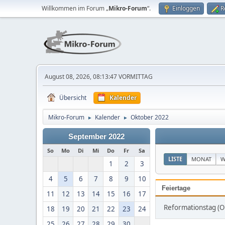
Willkommen im Forum „
Mikro-Forum
“.
Einloggen
R
August 08, 2026, 08:13:47 VORMITTAG
Übersicht
Kalender
Mikro-Forum
Kalender
Oktober 2022
►
►
September 2022
So
Mo
Di
Mi
Do
Fr
Sa
LISTE
MONAT
W
1
2
3
4
5
6
7
8
9
10
Feiertage
11
12
13
14
15
16
17
Reformationstag (O
18
19
20
21
22
23
24
25
26
27
28
29
30