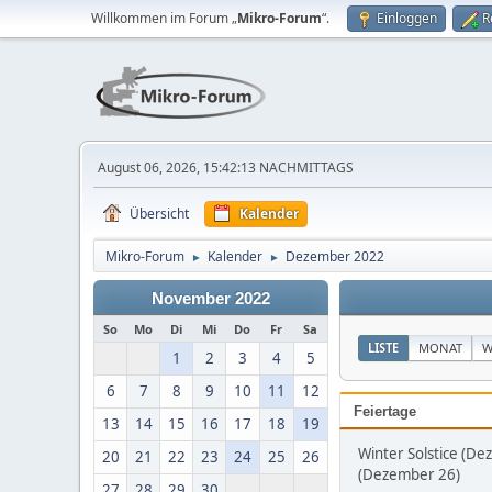
Willkommen im Forum „
Mikro-Forum
“.
Einloggen
R
August 06, 2026, 15:42:13 NACHMITTAGS
Übersicht
Kalender
Mikro-Forum
Kalender
Dezember 2022
►
►
November 2022
So
Mo
Di
Mi
Do
Fr
Sa
LISTE
MONAT
W
1
2
3
4
5
6
7
8
9
10
11
12
Feiertage
13
14
15
16
17
18
19
Winter Solstice (D
20
21
22
23
24
25
26
(Dezember 26)
27
28
29
30