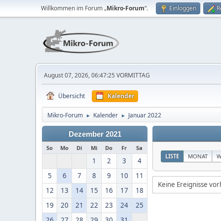
Willkommen im Forum „
Mikro-Forum
“.
Einloggen
R
August 07, 2026, 06:47:25 VORMITTAG
Übersicht
Kalender
Mikro-Forum
Kalender
Januar 2022
►
►
Dezember 2021
So
Mo
Di
Mi
Do
Fr
Sa
LISTE
MONAT
W
1
2
3
4
5
6
7
8
9
10
11
Keine Ereignisse vo
12
13
14
15
16
17
18
19
20
21
22
23
24
25
26
27
28
29
30
31