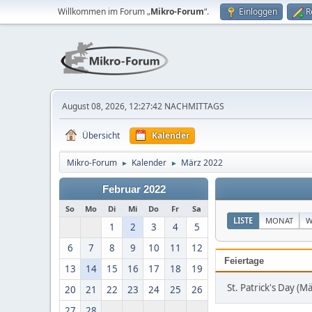
Willkommen im Forum „
Mikro-Forum
“.
Einloggen
R
August 08, 2026, 12:27:42 NACHMITTAGS
Übersicht
Kalender
Mikro-Forum
Kalender
März 2022
►
►
Februar 2022
So
Mo
Di
Mi
Do
Fr
Sa
LISTE
MONAT
W
1
2
3
4
5
6
7
8
9
10
11
12
Feiertage
13
14
15
16
17
18
19
St. Patrick's Day (M
20
21
22
23
24
25
26
27
28