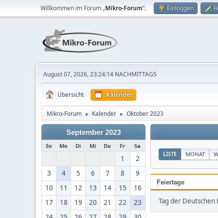
Willkommen im Forum „
Mikro-Forum
“.
Einloggen
R
August 07, 2026, 23:24:14 NACHMITTAGS
Übersicht
Kalender
Mikro-Forum
Kalender
Oktober 2023
►
►
September 2023
So
Mo
Di
Mi
Do
Fr
Sa
LISTE
MONAT
W
1
2
3
4
5
6
7
8
9
Feiertage
10
11
12
13
14
15
16
Tag der Deutschen E
17
18
19
20
21
22
23
24
25
26
27
28
29
30