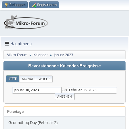
Einloggen
Registrieren
Hauptmenü
Mikro-Forum
Kalender
Januar 2023
►
►
Bevorstehende Kalender-Ereignisse
LISTE
MONAT
WOCHE
an
Feiertage
Groundhog Day (Februar 2)