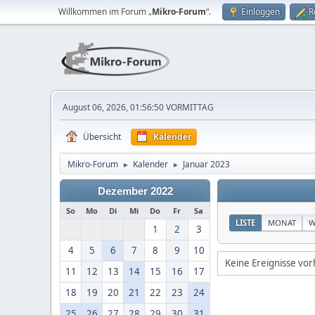
Willkommen im Forum „
Mikro-Forum
“.
Einloggen
R
August 06, 2026, 01:56:50 VORMITTAG
Übersicht
Kalender
Mikro-Forum
Kalender
Januar 2023
►
►
Dezember 2022
So
Mo
Di
Mi
Do
Fr
Sa
LISTE
MONAT
W
1
2
3
4
5
6
7
8
9
10
Keine Ereignisse vo
11
12
13
14
15
16
17
18
19
20
21
22
23
24
25
26
27
28
29
30
31