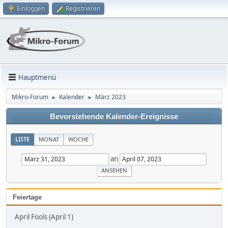
Einloggen
Registrieren
Hauptmenü
Mikro-Forum
Kalender
März 2023
►
►
Bevorstehende Kalender-Ereignisse
LISTE
MONAT
WOCHE
an
Feiertage
April Fools (April 1)