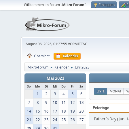
Willkommen im Forum „
Mikro-Forum
“.
Einloggen
R
August 06, 2026, 01:27:55 VORMITTAG
Übersicht
Kalender
Mikro-Forum
Kalender
Juni 2023
►
►
Mai 2023
So
Mo
Di
Mi
Do
Fr
Sa
LISTE
MONAT
W
1
2
3
4
5
6
7
8
9
10
11
12
13
Feiertage
14
15
16
17
18
19
20
Father's Day (Juni 1
21
22
23
24
25
26
27
28
29
30
31