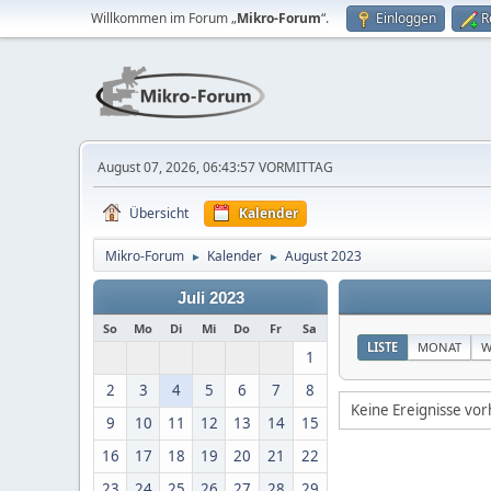
Willkommen im Forum „
Mikro-Forum
“.
Einloggen
R
August 07, 2026, 06:43:57 VORMITTAG
Übersicht
Kalender
Mikro-Forum
Kalender
August 2023
►
►
Juli 2023
So
Mo
Di
Mi
Do
Fr
Sa
LISTE
MONAT
W
1
2
3
4
5
6
7
8
Keine Ereignisse vo
9
10
11
12
13
14
15
16
17
18
19
20
21
22
23
24
25
26
27
28
29