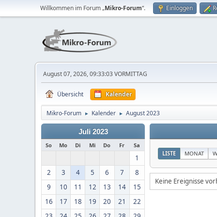
Willkommen im Forum „
Mikro-Forum
“.
Einloggen
R
August 07, 2026, 09:33:03 VORMITTAG
Übersicht
Kalender
Mikro-Forum
Kalender
August 2023
►
►
Juli 2023
So
Mo
Di
Mi
Do
Fr
Sa
LISTE
MONAT
W
1
2
3
4
5
6
7
8
Keine Ereignisse vo
9
10
11
12
13
14
15
16
17
18
19
20
21
22
23
24
25
26
27
28
29