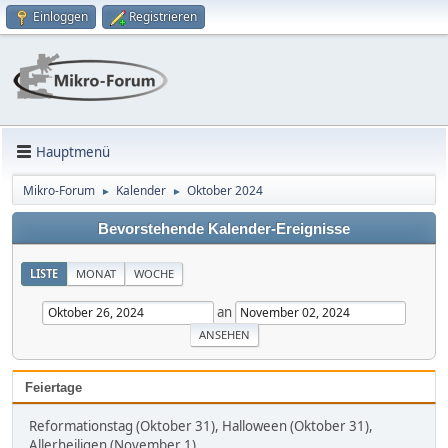
Einloggen
Registrieren
Hauptmenü
Mikro-Forum
Kalender
Oktober 2024
►
►
Bevorstehende Kalender-Ereignisse
LISTE
MONAT
WOCHE
an
Feiertage
Reformationstag (Oktober 31), Halloween (Oktober 31),
Allerheiligen (November 1)