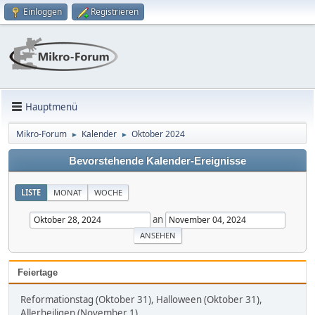
Einloggen
Registrieren
Hauptmenü
Mikro-Forum
Kalender
Oktober 2024
►
►
Bevorstehende Kalender-Ereignisse
LISTE
MONAT
WOCHE
an
Feiertage
Reformationstag (Oktober 31), Halloween (Oktober 31),
Allerheiligen (November 1)