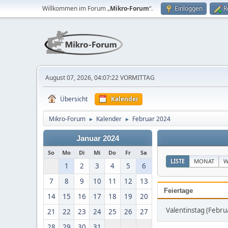
Willkommen im Forum „
Mikro-Forum
“.
Einloggen
R
August 07, 2026, 04:07:22 VORMITTAG
Übersicht
Kalender
Mikro-Forum
Kalender
Februar 2024
►
►
Januar 2024
So
Mo
Di
Mi
Do
Fr
Sa
LISTE
MONAT
W
1
2
3
4
5
6
7
8
9
10
11
12
13
Feiertage
14
15
16
17
18
19
20
Valentinstag (Febru
21
22
23
24
25
26
27
28
29
30
31