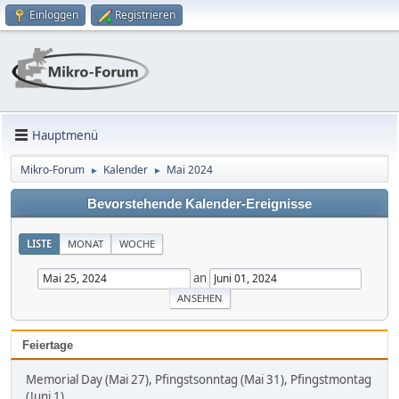
Einloggen
Registrieren
Hauptmenü
Mikro-Forum
Kalender
Mai 2024
►
►
Bevorstehende Kalender-Ereignisse
LISTE
MONAT
WOCHE
an
Feiertage
Memorial Day (Mai 27), Pfingstsonntag (Mai 31), Pfingstmontag
(Juni 1)