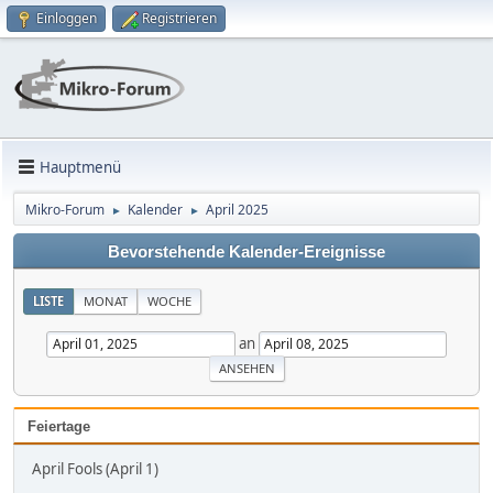
Einloggen
Registrieren
Hauptmenü
Mikro-Forum
Kalender
April 2025
►
►
Bevorstehende Kalender-Ereignisse
LISTE
MONAT
WOCHE
an
Feiertage
April Fools (April 1)