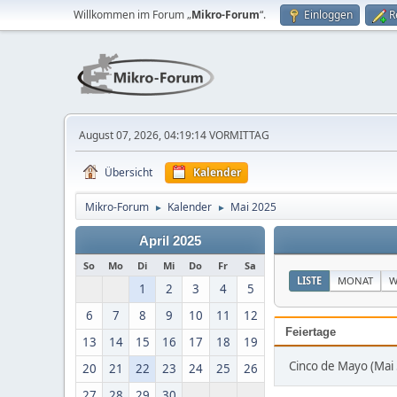
Willkommen im Forum „
Mikro-Forum
“.
Einloggen
R
August 07, 2026, 04:19:14 VORMITTAG
Übersicht
Kalender
Mikro-Forum
Kalender
Mai 2025
►
►
April 2025
So
Mo
Di
Mi
Do
Fr
Sa
LISTE
MONAT
W
1
2
3
4
5
6
7
8
9
10
11
12
Feiertage
13
14
15
16
17
18
19
Cinco de Mayo (Mai 
20
21
22
23
24
25
26
27
28
29
30