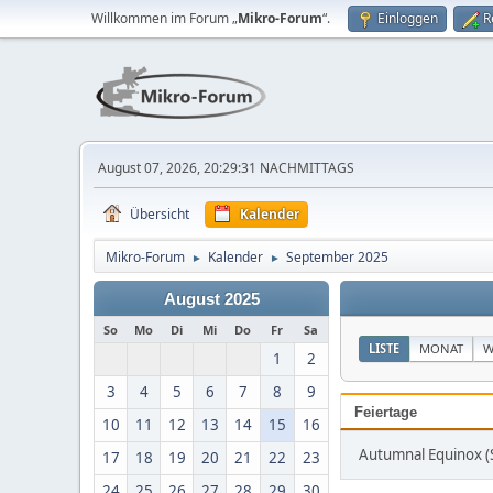
Willkommen im Forum „
Mikro-Forum
“.
Einloggen
R
August 07, 2026, 20:29:31 NACHMITTAGS
Übersicht
Kalender
Mikro-Forum
Kalender
September 2025
►
►
August 2025
So
Mo
Di
Mi
Do
Fr
Sa
LISTE
MONAT
W
1
2
3
4
5
6
7
8
9
Feiertage
10
11
12
13
14
15
16
Autumnal Equinox 
17
18
19
20
21
22
23
24
25
26
27
28
29
30