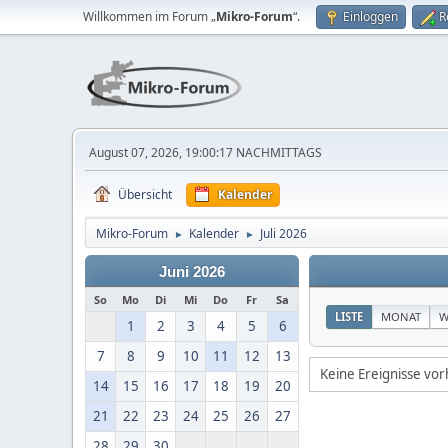
Willkommen im Forum „
Mikro-Forum
“.
Einloggen
R
August 07, 2026, 19:00:17 NACHMITTAGS
Übersicht
Kalender
Mikro-Forum
Kalender
Juli 2026
►
►
Juni 2026
So
Mo
Di
Mi
Do
Fr
Sa
LISTE
MONAT
W
1
2
3
4
5
6
7
8
9
10
11
12
13
Keine Ereignisse vo
14
15
16
17
18
19
20
21
22
23
24
25
26
27
28
29
30