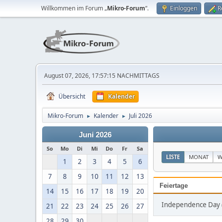
Willkommen im Forum „
Mikro-Forum
“.
Einloggen
R
August 07, 2026, 17:57:15 NACHMITTAGS
Übersicht
Kalender
Mikro-Forum
Kalender
Juli 2026
►
►
Juni 2026
So
Mo
Di
Mi
Do
Fr
Sa
LISTE
MONAT
W
1
2
3
4
5
6
7
8
9
10
11
12
13
Feiertage
14
15
16
17
18
19
20
Independence Day (J
21
22
23
24
25
26
27
28
29
30