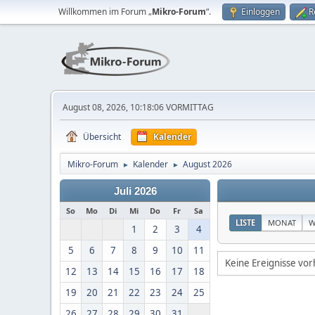
Willkommen im Forum „
Mikro-Forum
“.
Einloggen
R
August 08, 2026, 10:18:06 VORMITTAG
Übersicht
Kalender
Mikro-Forum
Kalender
August 2026
►
►
Juli 2026
So
Mo
Di
Mi
Do
Fr
Sa
LISTE
MONAT
W
1
2
3
4
5
6
7
8
9
10
11
Keine Ereignisse vo
12
13
14
15
16
17
18
19
20
21
22
23
24
25
26
27
28
29
30
31