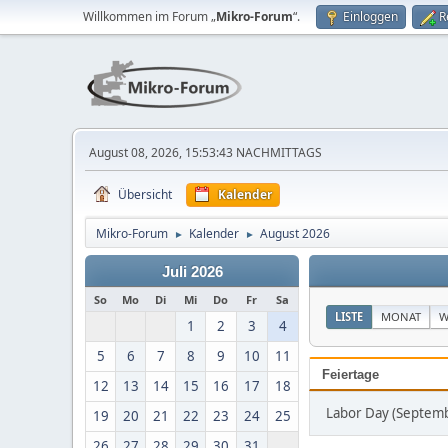
Willkommen im Forum „
Mikro-Forum
“.
Einloggen
R
August 08, 2026, 15:53:43 NACHMITTAGS
Übersicht
Kalender
Mikro-Forum
Kalender
August 2026
►
►
Juli 2026
So
Mo
Di
Mi
Do
Fr
Sa
LISTE
MONAT
W
1
2
3
4
5
6
7
8
9
10
11
Feiertage
12
13
14
15
16
17
18
Labor Day (Septemb
19
20
21
22
23
24
25
26
27
28
29
30
31