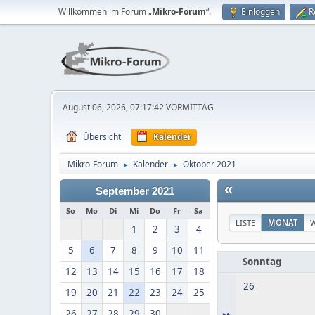
Willkommen im Forum „
Mikro-Forum
“.
Einloggen
R
August 06, 2026, 07:17:42 VORMITTAG
Übersicht
Kalender
Mikro-Forum
Kalender
Oktober 2021
►
►
«
September 2021
So
Mo
Di
Mi
Do
Fr
Sa
LISTE
MONAT
1
2
3
4
5
6
7
8
9
10
11
Sonntag
12
13
14
15
16
17
18
26
19
20
21
22
23
24
25
»
26
27
28
29
30