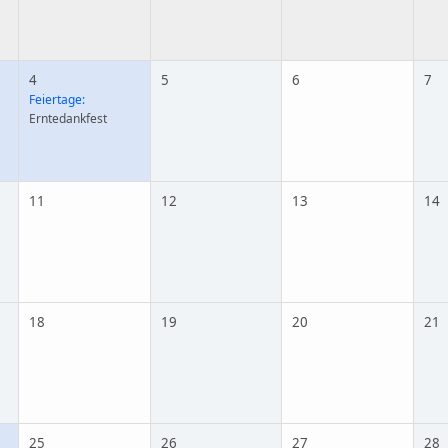
4
5
6
7
Feiertage:
Erntedankfest
11
12
13
14
18
19
20
21
25
26
27
28