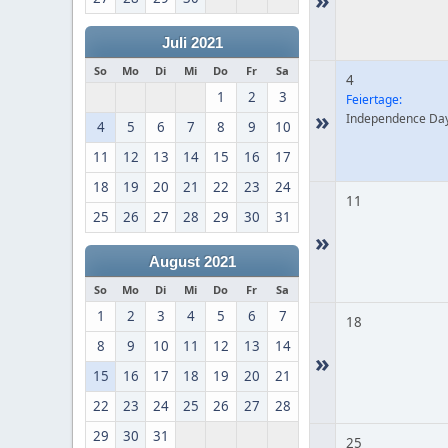
Juli 2021
So
Mo
Di
Mi
Do
Fr
Sa
4
1
2
3
Feiertage:
»
Independence Da
4
5
6
7
8
9
10
11
12
13
14
15
16
17
18
19
20
21
22
23
24
11
25
26
27
28
29
30
31
»
August 2021
So
Mo
Di
Mi
Do
Fr
Sa
1
2
3
4
5
6
7
18
8
9
10
11
12
13
14
»
15
16
17
18
19
20
21
22
23
24
25
26
27
28
29
30
31
25