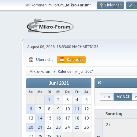
Willkommen im Forum „
Mikro-Forum
“.
Einloggen
R
August 06, 2026, 18:53:00 NACHMITTAGS
Übersicht
Kalender
Mikro-Forum
Kalender
Juli 2021
►
►
«
Juni 2021
So
Mo
Di
Mi
Do
Fr
Sa
LISTE
MONAT
1
2
3
4
5
6
7
8
9
10
11
12
Sonntag
13
14
15
16
17
18
19
27
20
21
22
23
24
25
26
»
27
28
29
30