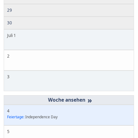
29
30
Juli 1
2
3
»
4
Feiertage:
Independence Day
5