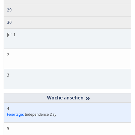
29
30
Juli 1
2
3
»
4
Feiertage:
Independence Day
5