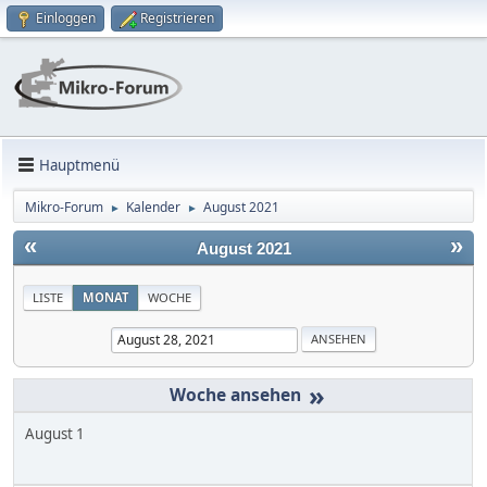
Einloggen
Registrieren
Hauptmenü
Mikro-Forum
Kalender
August 2021
►
►
«
»
August 2021
LISTE
MONAT
WOCHE
»
August 1