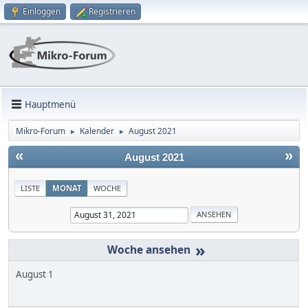
Einloggen
Registrieren
Hauptmenü
Mikro-Forum
Kalender
August 2021
►
►
«
»
August 2021
LISTE
MONAT
WOCHE
»
August 1