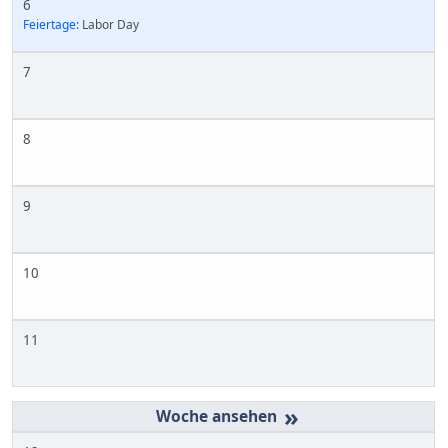
6
Feiertage:
Labor Day
7
8
9
10
11
»