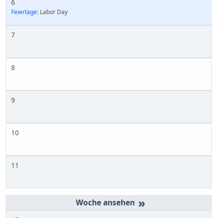
6
Feiertage:
Labor Day
7
8
9
10
11
»