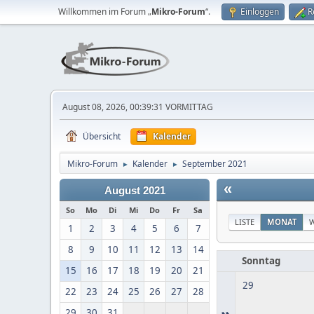
Willkommen im Forum „
Mikro-Forum
“.
Einloggen
R
August 08, 2026, 00:39:31 VORMITTAG
Übersicht
Kalender
Mikro-Forum
Kalender
September 2021
►
►
«
August 2021
So
Mo
Di
Mi
Do
Fr
Sa
LISTE
MONAT
1
2
3
4
5
6
7
8
9
10
11
12
13
14
Sonntag
15
16
17
18
19
20
21
29
22
23
24
25
26
27
28
»
29
30
31