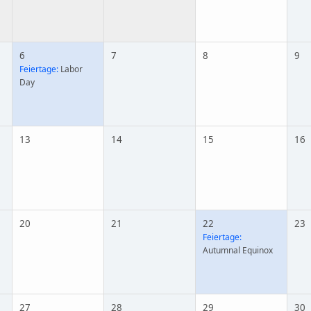
6
7
8
9
Feiertage:
Labor
Day
13
14
15
16
20
21
22
23
Feiertage:
Autumnal Equinox
27
28
29
30