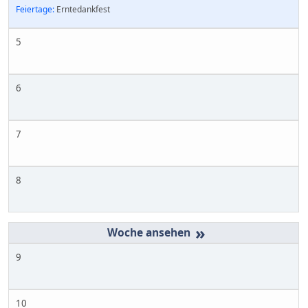
Feiertage:
Erntedankfest
5
6
7
8
»
9
10