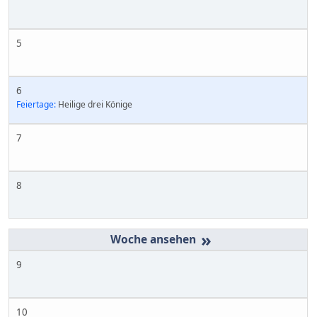
5
6
Feiertage:
Heilige drei Könige
7
8
»
9
10