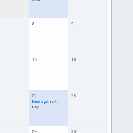
8
9
15
16
22
23
Feiertage:
Earth
Day
29
30