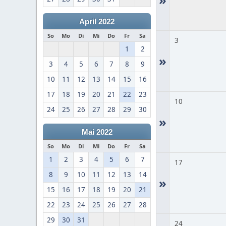
April 2022
So
Mo
Di
Mi
Do
Fr
Sa
3
1
2
»
3
4
5
6
7
8
9
10
11
12
13
14
15
16
17
18
19
20
21
22
23
10
24
25
26
27
28
29
30
»
Mai 2022
So
Mo
Di
Mi
Do
Fr
Sa
1
2
3
4
5
6
7
17
8
9
10
11
12
13
14
»
15
16
17
18
19
20
21
22
23
24
25
26
27
28
29
30
31
24