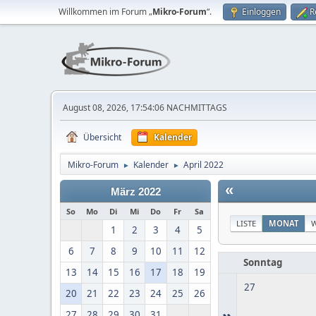
Willkommen im Forum „
Mikro-Forum
“.
Einloggen
R
August 08, 2026, 17:54:06 NACHMITTAGS
Übersicht
Kalender
Mikro-Forum
Kalender
April 2022
►
►
«
März 2022
So
Mo
Di
Mi
Do
Fr
Sa
LISTE
MONAT
1
2
3
4
5
6
7
8
9
10
11
12
Sonntag
13
14
15
16
17
18
19
27
20
21
22
23
24
25
26
»
27
28
29
30
31