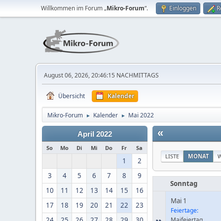
Willkommen im Forum „
Mikro-Forum
“.
Einloggen
R
August 06, 2026, 20:46:15 NACHMITTAGS
Übersicht
Kalender
Mikro-Forum
Kalender
Mai 2022
►
►
«
April 2022
So
Mo
Di
Mi
Do
Fr
Sa
LISTE
MONAT
1
2
3
4
5
6
7
8
9
Sonntag
10
11
12
13
14
15
16
Mai 1
17
18
19
20
21
22
23
Feiertage:
»
24
25
26
27
28
29
30
Maifeiertag