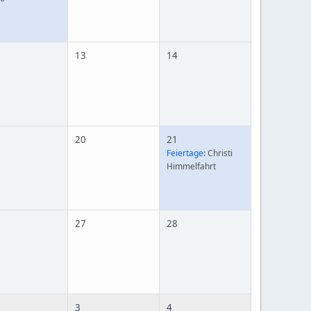
13
14
20
21
Feiertage:
Christi
Himmelfahrt
27
28
3
4