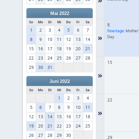
Mai 2022
So
Mo
Di
Mi
Do
Fr
Sa
8
1
2
3
4
5
6
7
Feiertage:
Mother
»
Day
8
9
10
11
12
13
14
15
16
17
18
19
20
21
22
23
24
25
26
27
28
15
29
30
31
»
Juni 2022
So
Mo
Di
Mi
Do
Fr
Sa
1
2
3
4
22
5
6
7
8
9
10
11
»
12
13
14
15
16
17
18
19
20
21
22
23
24
25
26
27
28
29
30
29