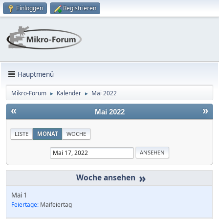
Einloggen
Registrieren
Hauptmenü
Mikro-Forum
Kalender
Mai 2022
►
►
«
»
Mai 2022
LISTE
MONAT
WOCHE
»
Mai 1
Feiertage:
Maifeiertag