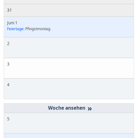
31
Juni 1
Feiertage:
Pfingstmontag
2
3
4
»
5