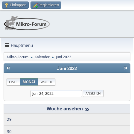
Einloggen
Registrieren
Hauptmenü
Mikro-Forum
Kalender
Juni 2022
►
►
«
»
Juni 2022
LISTE
MONAT
WOCHE
»
29
30