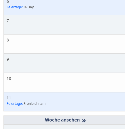
6
Feiertage:
D-Day
7
8
9
10
11
Feiertage:
Fronleichnam
»