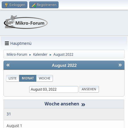
Einloggen
Registrieren
Hauptmenü
Mikro-Forum
Kalender
August 2022
►
►
«
»
August 2022
LISTE
MONAT
WOCHE
»
31
August 1