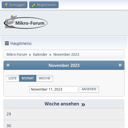
Einloggen
Registrieren
Hauptmenü
Mikro-Forum
Kalender
November 2023
►
►
«
»
November 2023
LISTE
MONAT
WOCHE
»
29
30