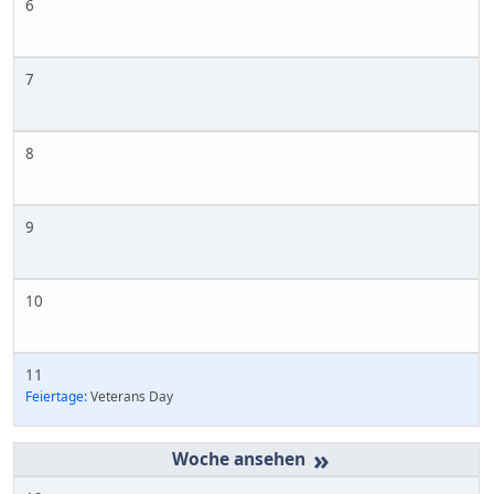
6
7
8
9
10
11
Feiertage:
Veterans Day
»