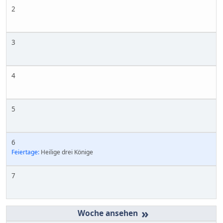
2
3
4
5
6
Feiertage:
Heilige drei Könige
7
»