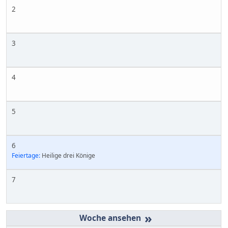
2
3
4
5
6
Feiertage:
Heilige drei Könige
7
»