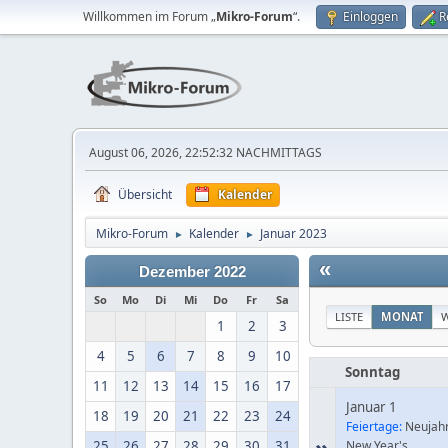
Willkommen im Forum „
Mikro-Forum
“.
Einloggen
R
August 06, 2026, 22:52:32 NACHMITTAGS
Übersicht
Kalender
Mikro-Forum
Kalender
Januar 2023
►
►
«
Dezember 2022
So
Mo
Di
Mi
Do
Fr
Sa
LISTE
MONAT
1
2
3
4
5
6
7
8
9
10
Sonntag
11
12
13
14
15
16
17
Januar 1
18
19
20
21
22
23
24
Feiertage:
Neujahr
»
25
26
27
28
29
30
31
New Year's