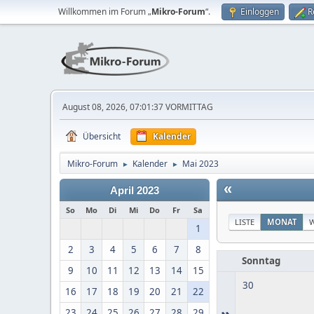
Willkommen im Forum „
Mikro-Forum
“.
Einloggen
R
August 08, 2026, 07:01:37 VORMITTAG
Übersicht
Kalender
Mikro-Forum
Kalender
Mai 2023
►
►
«
April 2023
So
Mo
Di
Mi
Do
Fr
Sa
LISTE
MONAT
1
2
3
4
5
6
7
8
Sonntag
9
10
11
12
13
14
15
30
16
17
18
19
20
21
22
»
23
24
25
26
27
28
29