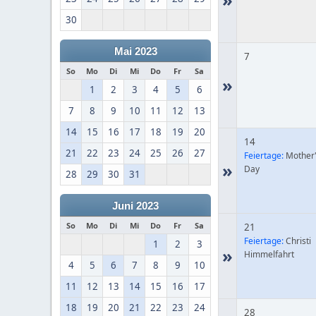
30
Mai 2023
7
So
Mo
Di
Mi
Do
Fr
Sa
»
1
2
3
4
5
6
7
8
9
10
11
12
13
14
15
16
17
18
19
20
14
21
22
23
24
25
26
27
Feiertage:
Mother
»
Day
28
29
30
31
Juni 2023
So
Mo
Di
Mi
Do
Fr
Sa
21
Feiertage:
Christi
1
2
3
»
Himmelfahrt
4
5
6
7
8
9
10
11
12
13
14
15
16
17
18
19
20
21
22
23
24
28